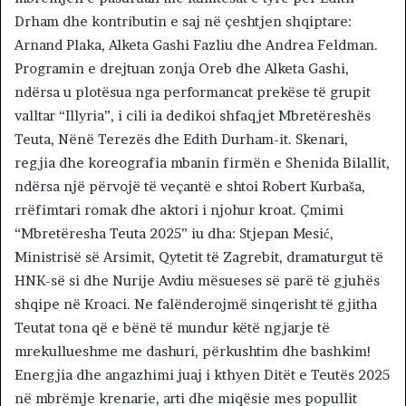
Drham dhe kontributin e saj në çeshtjen shqiptare:
Arnand Plaka, Alketa Gashi Fazliu dhe Andrea Feldman.
Programin e drejtuan zonja Oreb dhe Alketa Gashi,
ndërsa u plotësua nga performancat prekëse të grupit
valltar “Illyria”, i cili ia dedikoi shfaqjet Mbretëreshës
Teuta, Nënë Terezës dhe Edith Durham-it. Skenari,
regjia dhe koreografia mbanin firmën e Shenida Bilallit,
ndërsa një përvojë të veçantë e shtoi Robert Kurbaša,
rrëfimtari romak dhe aktori i njohur kroat. Çmimi
“Mbretëresha Teuta 2025” iu dha: Stjepan Mesić,
Ministrisë së Arsimit, Qytetit të Zagrebit, dramaturgut të
HNK-së si dhe Nurije Avdiu mësueses së parë të gjuhës
shqipe në Kroaci. Ne falënderojmë sinqerisht të gjitha
Teutat tona që e bënë të mundur këtë ngjarje të
mrekullueshme me dashuri, përkushtim dhe bashkim!
Energjia dhe angazhimi juaj i kthyen Ditët e Teutës 2025
në mbrëmje krenarie, arti dhe miqësie mes popullit