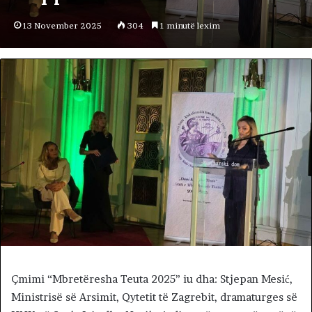
13 November 2025
304
1 minutë lexim
Çmimi “Mbretëresha Teuta 2025” iu dha: Stjepan Mesić,
Ministrisë së Arsimit, Qytetit të Zagrebit, dramaturges së