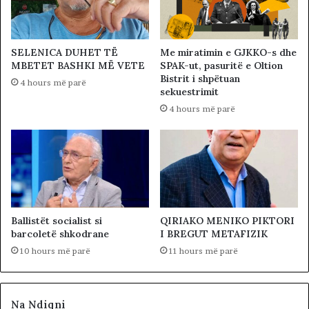
SELENICA DUHET TË
Me miratimin e GJKKO-s dhe
MBETET BASHKI MË VETE
SPAK-ut, pasuritë e Oltion
Bistrit i shpëtuan
4 hours më parë
sekuestrimit
4 hours më parë
Ballistët socialist si
QIRIAKO MENIKO PIKTORI
barcoletë shkodrane
I BREGUT METAFIZIK
10 hours më parë
11 hours më parë
Na Ndiqni