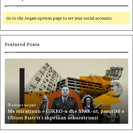
Go to the Arqam options page to set your social accounts.
Featured Posts
M
B
e
a
m
l
i
l
r
i
a
s
t
t
i
ë
4 hours më parë
Me miratimin e GJKKO-s dhe SPAK-ut, pasuritë e
m
t
Oltion Bistrit i shpëtuan sekuestrimit
i
s
n
o
e
c