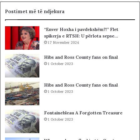
G
i
J
a
Postimet më të ndjekura
K
l
K
i
“Enver Hoxha i pavdekshëm?!” Flet
O
s
spikerja e RTSH: U përlota sepse…
-
t
s
17 November 2024
s
d
i
h
b
Hibs and Ross County fans on final
e
a
1 October 2023
S
r
P
c
A
o
Hibs and Ross County fans on final
K
l
1 October 2023
-
e
u
t
t
ë
Fontainebleau A Forgotten Treasure
,
s
1 October 2023
p
h
a
k
s
o