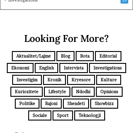
Investigations
20
Looking For More?
Aktualitet/Lajme
Blog
Bota
Editorial
Ekonomi
English
Intervista
Investigations
Investigim
Kronik
Kryesore
Kulture
Kuriozitete
Lifestyle
Ndodhi
Opinions
Politike
Rajoni
Shendeti
Showbizz
Sociale
Sport
Teknologji