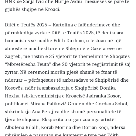
HNK-së Sanja Ivic dhe Nurije Avdiu -mësueses së parë të
gjuhës shqipe në Kroaci.
Ditët e Teutës 2025 – Kartolina e falënderimeve dhe
përmbledhja zyrtare Ditët e Teutës 2025, të dedikuara
humanistes së madhe Edith Durham, u festuan në një
atmosferë madhështore në Shtëpinë e Gazetarëve në
Zagreb, me rastin e 35-vjetorit të themelimit të Shoqatës
“Mbretëresha Teuta” dhe 20-vjetorit të regjistrimit të saj
zyrtar. Në ceremoni morën pjesë shumë të ftuar të
nderuar – përfaqësues të ambasadave të Shqipërisë dhe
Kosovës, ndër ta ambasadorja e Shqipërisë Donika
Hoxha, ish-kryeministrja e Kroacisë Jadranka Kosor,
politikanet Mirana Paliković Gruden dhe Gordana Sobol,
shkrimtarja Ana Perajica dhe shumë personalitete të
tjera të shquara. Ekspozita u organizua nga artistët
Albulena Bilalli, Korab Morina dhe Dorian Koçi, ndërsa
mbrëmjen e pasuruan me kumtesat e tyre për Edith