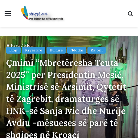
Menu
K
p
Kreu
/
Blog
Blog
Kryesore
Kulture
Ndodhi
Rajoni
Çmimi “Mbretëresha Teuta
2025” per Presidentin Mesić,
Ministrisë së Arsimit, Qytetit
të Zagrebit, dramaturges së
HNK-së Sanja Ivic dhe Nurije
Avdiu -mësueses së parë të
shqipes në Kroaci