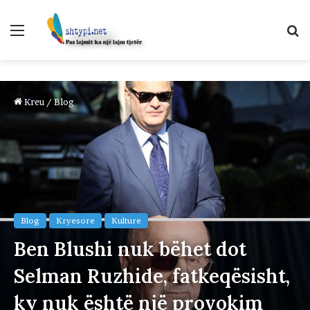
Menu
K
p
Kreu
/
Blog
Blog
Kryesore
Kulture
Ben Blushi nuk bëhet dot
Selman Ruzhide, fatkeqësisht,
ky nuk është një provokim