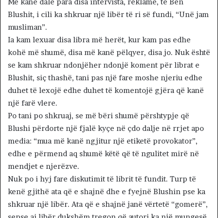
Më kanë dalë para disa intervista, reklamë, të Ben
Blushit, i cili ka shkruar një libër të ri së fundi, “Unë jam
musliman”.
Ia kam lexuar disa libra më herët, kur kam pas edhe
kohë më shumë, disa më kanë pëlqyer, disa jo. Nuk është
se kam shkruar ndonjëher ndonjë koment për librat e
Blushit, siç thashë, tani pas një fare moshe njeriu edhe
duhet të lexojë edhe duhet të komentojë gjëra që kanë
një farë vlere.
Po tani po shkruaj, se më bëri shumë përshtypje që
Blushi përdorte një fjalë kyçe në çdo dalje në rrjet apo
media: “mua më kanë ngjitur një etiketë provokator”,
edhe e përmend aq shumë këtë që të ngulitet mirë në
mendjet e njerëzve.
Nuk po i hyj fare diskutimit të librit të fundit. Turp të
kenë gjithë ata që e shajnë dhe e fyejnë Blushin pse ka
shkruar një libër. Ata që e shajnë janë vërtetë “gomerë”,
sepse ai libër dukshëm tregon që autori ka një mungesë