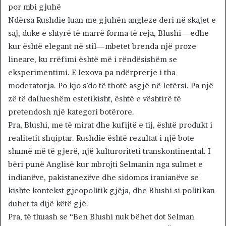
por mbi gjuhë
Ndërsa Rushdie luan me gjuhën angleze deri në skajet e
saj, duke e shtyrë të marrë forma të reja, Blushi—edhe
kur është elegant në stil—mbetet brenda një proze
lineare, ku rrëfimi është më i rëndësishëm se
eksperimentimi. E lexova pa ndërprerje i tha
moderatorja. Po kjo s’do të thotë asgjë në letërsi. Pa një
zë të dallueshëm estetikisht, është e vështirë të
pretendosh një kategori botërore.
Pra, Blushi, me të mirat dhe kufijtë e tij, është produkt i
realitetit shqiptar. Rushdie është rezultat i një bote
shumë më të gjerë, një kulturoriteti transkontinental. I
bëri punë Anglisë kur mbrojti Selmanin nga sulmet e
indianëve, pakistanezëve dhe sidomos iranianëve se
kishte kontekst gjeopolitik gjëja, dhe Blushi si politikan
duhet ta dijë këtë gjë.
Pra, të thuash se “Ben Blushi nuk bëhet dot Selman