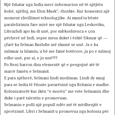
Një fshatar nga India merr informacion në të njëjtën
kohë, njëlloj, me Elon Musk”,-thoshte. Kur komentoi një
moment zhvillimet teknologjike. Ai mund ta bënte
paralelizimin fare mirë me një fshatar nga Leskoviku,
Librazhdi apo ku di unë, por subkoshienca e çon
përherë në Indi, sepse mesa duket i është fiksuar që —
çfarë ka Selman Ruzhdie më shumë se unë. Ja e ka
sulmuar ia Islamin, u bë me famë botërore, ja po e sulmoj
edhe unë, pse ai, e jo unë???
Po Beni harron disa elementë që e pengojnë atë të
marrë famën e Selmanit.
E para njëherë, Selmani lindi mysliman. Lindi dy muaj
para se India të fitonte pavarësinë nga Britania e madhe.
Kolonizatorët kur ikën “e morën” me vete Selmanin dhe
duke i parë talentin e promovuan.
Selmanin e polli një popull ndër më të mëdhenjtë e
njerëzimit. Libri i Selmanit u promovua nga kolonia për