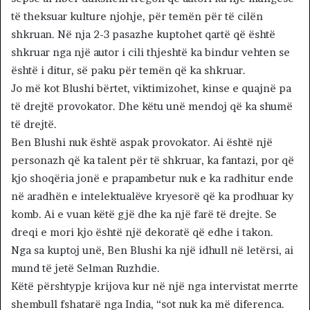
të theksuar kulture njohje, për temën për të cilën
shkruan. Në nja 2-3 pasazhe kuptohet qartë që është
shkruar nga një autor i cili thjeshtë ka bindur vehten se
është i ditur, së paku për temën që ka shkruar.
Jo më kot Blushi bërtet, viktimizohet, kinse e quajnë pa
të drejtë provokator. Dhe këtu unë mendoj që ka shumë
të drejtë.
Ben Blushi nuk është aspak provokator. Ai është një
personazh që ka talent për të shkruar, ka fantazi, por që
kjo shoqëria jonë e prapambetur nuk e ka radhitur ende
në aradhën e intelektualëve kryesorë që ka prodhuar ky
komb. Ai e vuan këtë gjë dhe ka një farë të drejte. Se
dreqi e mori kjo është një dekoratë që edhe i takon.
Nga sa kuptoj unë, Ben Blushi ka një idhull në letërsi, ai
mund të jetë Selman Ruzhdie.
Këtë përshtypje krijova kur në një nga intervistat merrte
shembull fshatarë nga India, “sot nuk ka më diferenca.