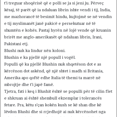
t’i treguar shoqërisë që e polli se ja si jeni ju. Përveç
kësaj, të parët që ia ndaluan librin ishte vendi i tij, India,
me mazhorancë të besimit hindu, kujtojmë se në vendin
e tij myslimanët janë pakicë e persekutuar në të
shumtën e kohës. Pastaj hyrën në lojë vende që kruanin
brirët me anglo-amerikanët që ndaluan librin, Irani,
Pakistani etj.
Blushi nuk ka lindur nën koloni.
Blushin e ka pjellë një popull i vogël.
Populli që ka pjellë Blushin nuk shqetëson dot e as
kërcënon dot askënd, që një shtet i madh si Britania,
Amerika apo qoftë edhe Italia të themi ta marrë në
mbrojtje dhe t’i japë famë.
Tjetra, fati i keq i Blushit është se populli për të cilin flet
e shkruan ai është shembull ekzemplar i tolerancës
fetare. Pra, këtu s’çan kokën kush se kë shan dhe kë
lëvdon Blushi dhe si rrjedhojë ai nuk kërcënohet nga