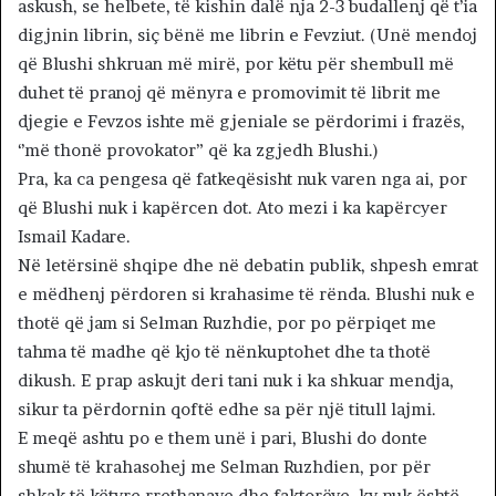
askush, se helbete, të kishin dalë nja 2-3 budallenj që t’ia
digjnin librin, siç bënë me librin e Fevziut. (Unë mendoj
që Blushi shkruan më mirë, por këtu për shembull më
duhet të pranoj që mënyra e promovimit të librit me
djegie e Fevzos ishte më gjeniale se përdorimi i frazës,
‘’më thonë provokator” që ka zgjedh Blushi.)
Pra, ka ca pengesa që fatkeqësisht nuk varen nga ai, por
që Blushi nuk i kapërcen dot. Ato mezi i ka kapërcyer
Ismail Kadare.
Në letërsinë shqipe dhe në debatin publik, shpesh emrat
e mëdhenj përdoren si krahasime të rënda. Blushi nuk e
thotë që jam si Selman Ruzhdie, por po përpiqet me
tahma të madhe që kjo të nënkuptohet dhe ta thotë
dikush. E prap askujt deri tani nuk i ka shkuar mendja,
sikur ta përdornin qoftë edhe sa për një titull lajmi.
E meqë ashtu po e them unë i pari, Blushi do donte
shumë të krahasohej me Selman Ruzhdien, por për
shkak të këtyre rrethanave dhe faktorëve, ky nuk është