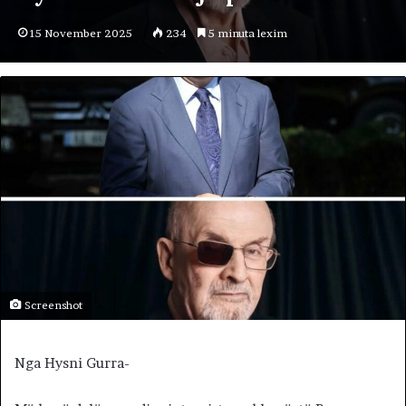
15 November 2025
234
5 minuta lexim
Screenshot
Nga Hysni Gurra-