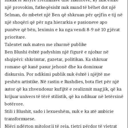
një provokim, fatkeqësisht nuk mund të bëhet dot një
Selman, do mbetet një Ben që shkruan për qejfin e tij në
një shoqëri që për nga hierarkia e pasioneve apo
punëve që bën, leximin e ka nga vendi 8-9 në 10 gjërat
prioritare.
Talentet nuk maten me zhurmë publike
Ben Blushi është padyshim një figurë e njohur në
shqipëri: shkrimtar, gazetar, politikan. Ka shkruar
romane që kanë pasur jehonë dhe ka dominuar
diskursin. Por ndikimi publik nuk është i njëjtë me
peshën artistike. Në rastin e Rushdies, bota flet për një
autor që ka zhvendosur kufijtë e realizmit magjik, që ka
krijuar univers të tërë stilistik, që ka ndikuar në letërsinë
botërore.
Stili i Blushit, sado i lexueshëm, nuk e ka atë ambicie
transformuese.
Njëri ndërton mitologji të reja, tjetri përdor të vjetrat