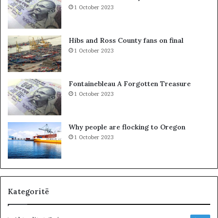
n
1 October 2023
d
i
t
Hibs and Ross County fans on final
t
1 October 2023
ë
K
o
Fontainebleau A Forgotten Treasure
s
1 October 2023
o
v
ë
Why people are flocking to Oregon
s
1 October 2023
,
V
V
n
u
k
Kategoritë
j
e