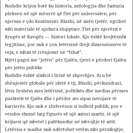
Rushdie krijon botë ku historia, mitologjia dhe fantazia
pleksen në një mënyrë që flet për universalen, për
njeriun e çdo kontinenti. Blushi, në anën tjetër, ngrihet
mbi materiale të njohura shqiptare. Flet për njerëzit e
Rrugës së Kavajës — histori lokale. Kjo është krejtësisht
legjitime, por nuk e çon letërsinë drejt dimensioneve të
reja; e mban të rrënjosur në “fshat”.
Njëri pagoi me “jetën” për fjalën; tjetri e përdori fjalën
për jetën publike
Rushdie është simbol i lirisë së shprehjes. Ai u bë
shënjestër globale për idetë e tij. Blushi, përkundrazi,
lëviz lirshëm mes letërsisë, politikës dhe medias përmes
pushtetit të fjalës dhe i përdor ato sipas nevojave të
karrierës. Kjo nuk e zhvlerëson si individ publik, por e
vendos shumë larg figurës së një autori martir, të një
krijuesi që mbetet i palëkundur në mbrojtje të artit.
Letërsia e madhe nuk ndërtohet vetëm mbi përmbajtje,