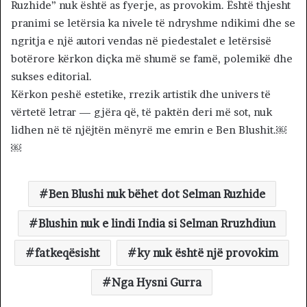
Ruzhide” nuk është as fyerje, as provokim. Është thjesht
pranimi se letërsia ka nivele të ndryshme ndikimi dhe se
ngritja e një autori vendas në piedestalet e letërsisë
botërore kërkon diçka më shumë se famë, polemikë dhe
sukses editorial.
Kërkon peshë estetike, rrezik artistik dhe univers të
vërtetë letrar — gjëra që, të paktën deri më sot, nuk
lidhen në të njëjtën mënyrë me emrin e Ben Blushit.￼
￼
Ben Blushi nuk bëhet dot Selman Ruzhide
Blushin nuk e lindi India si Selman Rruzhdiun
fatkeqësisht
ky nuk është një provokim
Nga Hysni Gurra