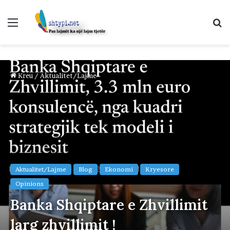
Menu
K
p
Kreu
/
Aktualitet/Lajme
Aktualitet/Lajme
Blog
Ekonomi
Kryesore
Opinions
Banka Shqiptare e Zhvillimit
larg zhvillimit !