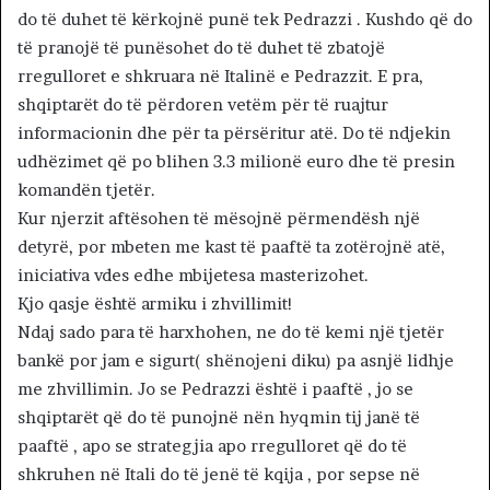
do të duhet të kërkojnë punë tek Pedrazzi . Kushdo që do
të pranojë të punësohet do të duhet të zbatojë
rregulloret e shkruara në Italinë e Pedrazzit. E pra,
shqiptarët do të përdoren vetëm për të ruajtur
informacionin dhe për ta përsëritur atë. Do të ndjekin
udhëzimet që po blihen 3.3 milionë euro dhe të presin
komandën tjetër.
Kur njerzit aftësohen të mësojnë përmendësh një
detyrë, por mbeten me kast të paaftë ta zotërojnë atë,
iniciativa vdes edhe mbijetesa masterizohet.
Kjo qasje është armiku i zhvillimit!
Ndaj sado para të harxhohen, ne do të kemi një tjetër
bankë por jam e sigurt( shënojeni diku) pa asnjë lidhje
me zhvillimin. Jo se Pedrazzi është i paaftë , jo se
shqiptarët që do të punojnë nën hyqmin tij janë të
paaftë , apo se strategjia apo rregulloret që do të
shkruhen në Itali do të jenë të kqija , por sepse në