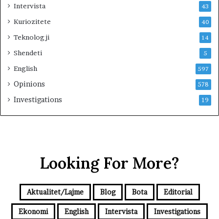
e
Intervista
43
t
Kuriozitete
40
s
e
Teknologji
14
a
Shendeti
5
n
c
English
597
a
Opinions
578
k
o
Investigations
19
n
s
t
i
t
u
Looking For More?
i
v
e
Aktualitet/Lajme
Blog
Bota
Editorial
Ekonomi
English
Intervista
Investigations