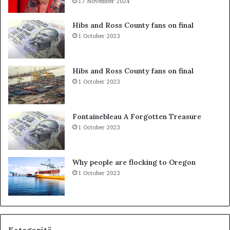
R
17 November 2024
e
I
s
I
t
Hibs and Ross County fans on final
B
o
1 October 2023
R
n
E
p
G
a
Hibs and Ross County fans on final
U
r
1 October 2023
T
a
M
K
E
u
Fontainebleau A Forgotten Treasure
T
v
1 October 2023
A
e
F
n
I
d
Why people are flocking to Oregon
Z
i
1 October 2023
I
t
K
:
L
i
d
h