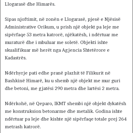
Llogarasë dhe Himarës.
Sipas njoftimit, në zonën e Llogarasë, pjesë e Njësisë
Administrative Orikum, u prish një objekt pa leje me
sipërfaqe 53 metra katrorë, njëkatësh, i ndërtuar me
muraturë dhe i mbuluar me soletë. Objekti ishte
skualifikuar më herët nga Agjencia Shtetërore e
Kadastrës.
Ndërhyrje pati edhe pranë plazhit të Filikurit në
Bashkinë Himarë, ku u shemb një objekt me mur guri
dhe betoni, me gjatësi 290 metra dhe lartësi 2 metra.
Ndërkohë, në Qeparo, IKMT shembi një objekt dykatësh
me konstruksion betonarme dhe metalik. Godina ishte
ndërtuar pa leje dhe kishte një sipërfaqe totale prej 264
metrash katrorë.