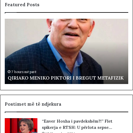
Featured Posts
Q
L
I
ë
R
v
I
i
A
z
K
j
O
a
M
R
E
e
7 hours më parë
QIRIAKO MENIKO PIKTORI I BREGUT METAFIZIK
N
v
I
o
K
l
O
t
P
a
Postimet më të ndjekura
I
p
K
r
“Enver Hoxha i pavdekshëm?!” Flet
T
o
spikerja e RTSH: U përlota sepse…
O
t