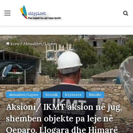
Menu
K
p
Kreu
/
Aktualitet/Lajme
Aktualitet/Lajme
Kronik
Kryesore
Ndodhi
Aksioni/ IKMT aksion në jug,
shemben objekte pa leje në
Qeparo, Llogara dhe Himarë