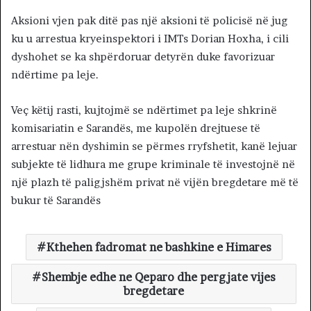
Aksioni vjen pak ditë pas një aksioni të policisë në jug
ku u arrestua kryeinspektori i IMTs Dorian Hoxha, i cili
dyshohet se ka shpërdoruar detyrën duke favorizuar
ndërtime pa leje.
Veç këtij rasti, kujtojmë se ndërtimet pa leje shkrinë
komisariatin e Sarandës, me kupolën drejtuese të
arrestuar nën dyshimin se përmes rryfshetit, kanë lejuar
subjekte të lidhura me grupe kriminale të investojnë në
një plazh të paligjshëm privat në vijën bregdetare më të
bukur të Sarandës
Kthehen fadromat ne bashkine e Himares
Shembje edhe ne Qeparo dhe pergjate vijes
bregdetare