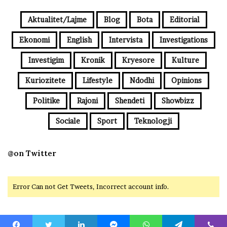
Aktualitet/Lajme
Blog
Bota
Editorial
Ekonomi
English
Intervista
Investigations
Investigim
Kronik
Kryesore
Kulture
Kuriozitete
Lifestyle
Ndodhi
Opinions
Politike
Rajoni
Shendeti
Showbizz
Sociale
Sport
Teknologji
@on Twitter
Error Can not Get Tweets, Incorrect account info.