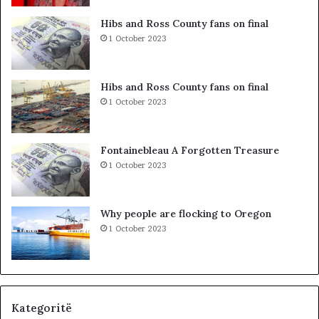
j
A
t
K
Hibs and Ross County fans on final
t
A
1 October 2023
ë
A
g
R
j
D
Hibs and Ross County fans on final
e
H
1 October 2023
j
U
n
R
j
K
Fontainebleau A Forgotten Treasure
ë
O
1 October 2023
v
H
e
A
n
T
Why people are flocking to Oregon
d
A
1 October 2023
p
Z
u
H
n
D
e
U
…
K
»
I
Kategoritë