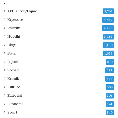
M
J
Aktualitet/Lajme
U
5,768
G
Kryesore
4,729
U
Politike
N
2,295
D
Ndodhi
1,432
H
E
Blog
1,190
V
Bota
1,053
E
R
Rajoni
830
I
Sociale
572
U
N
Kronik
572
?
Kulture
500
Editorial
308
Ekonomi
141
Sport
140