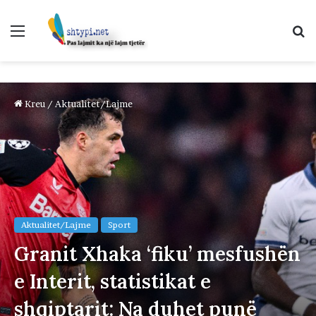
Menu
K
p
Kreu
/
Aktualitet/Lajme
Aktualitet/Lajme
Sport
Granit Xhaka ‘fiku’ mesfushën
e Interit, statistikat e
shqiptarit: Na duhet punë