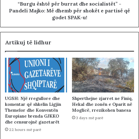
“Burgu është për burrat dhe socialistët” -
Pandeli Majko: Më dhemb për shokët e partisë që
godet SPAK-u!
Artikuj të lidhur
UGSH: Një rregullore dhe
Shperthejne zjarret ne Finiq,
komentar që shkelin Ligjin
Hekal dhe zonën e Oparit në
Themelor dhe Konventën
Moglicë, rrezikohen banesa
Europiane brenda GJKKO
3 days më parë
dhe censurojnë gazetarët
22 hours më parë