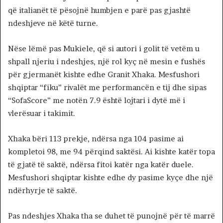
që italianët të pësojnë humbjen e parë pas gjashtë
ndeshjeve në këtë turne.
Nëse lëmë pas Mukiele, që si autori i golit të vetëm u
shpall njeriu i ndeshjes, një rol kyç në mesin e fushës
për gjermanët kishte edhe Granit Xhaka. Mesfushori
shqiptar “fiku” rivalët me performancën e tij dhe sipas
“SofaScore” me notën 7.9 është lojtari i dytë më i
vlerësuar i takimit.
Xhaka bëri 113 prekje, ndërsa nga 104 pasime ai
kompletoi 98, me 94 përqind saktësi. Ai kishte katër topa
të gjatë të saktë, ndërsa fitoi katër nga katër duele.
Mesfushori shqiptar kishte edhe dy pasime kyçe dhe një
ndërhyrje të saktë.
Pas ndeshjes Xhaka tha se duhet të punojnë për të marrë