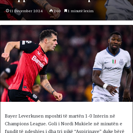
11 December 2024
260
1 minutë lexim
Bayer Leverkusen mposhti të martën 1-0 Interin në
Champions League. Goli i Nordi Mukiele në minutën e
fundit të ndeshjes i dha tri pikë “Aspirinave” duke bërë