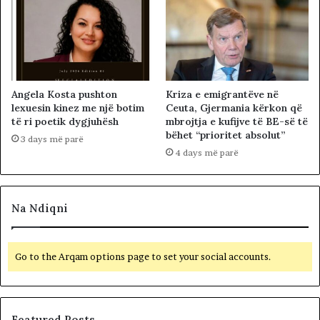
Angela Kosta pushton
Kriza e emigrantëve në
lexuesin kinez me një botim
Ceuta, Gjermania kërkon që
të ri poetik dygjuhësh
mbrojtja e kufijve të BE-së të
bëhet “prioritet absolut”
3 days më parë
4 days më parë
Na Ndiqni
Go to the Arqam options page to set your social accounts.
Featured Posts