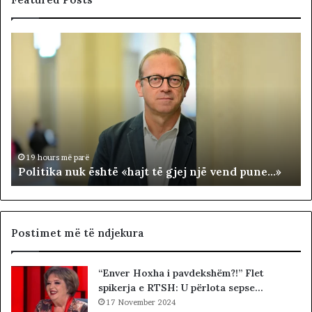
P
N
o
D
l
A
i
R
t
J
i
A
k
T
a
E
n
R
19 hours më parë
Politika nuk është «hajt të gjej një vend pune…»
u
R
k
I
ë
T
s
O
h
R
Postimet më të ndjekura
t
I
ë
A
“Enver Hoxha i pavdekshëm?!” Flet
«
L
spikerja e RTSH: U përlota sepse…
h
E
a
17 November 2024
.