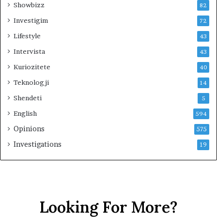
Showbizz
82
Investigim
72
Lifestyle
43
Intervista
43
Kuriozitete
40
Teknologji
14
Shendeti
5
English
594
Opinions
575
Investigations
19
Looking For More?