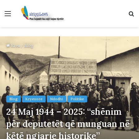
Menu
K
p
Kreu
/
Blog
Blog
Kryesore
Ndodhi
Politike
24 Maj 1944 – 2025: “shënim
për deputetët që munguan në
këtë ngjarje historike”