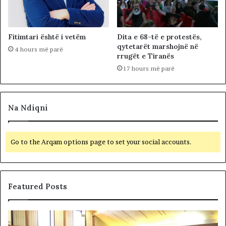
Fitimtari është i vetëm
Dita e 68-të e protestës,
qytetarët marshojnë në
4 hours më parë
rrugët e Tiranës
17 hours më parë
Na Ndiqni
Go to the Arqam options page to set your social accounts.
Featured Posts
B
F
e
i