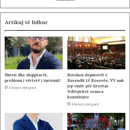
Artikuj të lidhur
Betohen deputetët e
Shteti dhe shqiptarët,
Kuvendit të Kosovës, VV nuk
problemi i vërtetë i turizmit!
jep emër për kryetar.
4 hours më parë
Ndërpritet seanca
konstituive
4 hours më parë