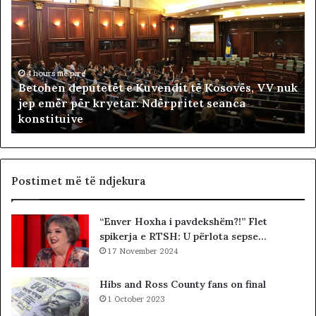
t
t
o
i
h
m
e
t
n
4 hours më parë
a
Betohen deputetët e Kuvendit të Kosovës, VV nuk
d
r
jep emër për kryetar. Ndërpritet seanca
e
i
konstituive
p
ë
u
s
t
h
e
t
t
ë
Postimet më të ndjekura
ë
i
t
v
“Enver Hoxha i pavdekshëm?!” Flet
e
e
spikerja e RTSH: U përlota sepse…
K
t
u
17 November 2024
ë
v
m
e
Hibs and Ross County fans on final
n
1 October 2023
d