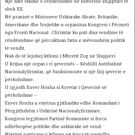
Një datë shumë e rëndësishme në historinë shqiptare të
shek XX.
Në praninë e Misioneve Ushtarake Aleate, Britanike,
Amerikane dhe Sovjetike u organizua Kongresi i Përmeti
nga Fronti Nacional -Clirimtar ku pati disa vendime të
rëndësishme që përcaktuan fatin e mëvonshëm politik
të vendit.
Nuk do të lejohej kthimi i Mbretit Zog në Shqipëri
U krijua një organ i ri qeverisës – Këshilli Antifashist
Nacionalçlirimtar, që funksiononte si një lloj qeverie e
përkohshme.
U zgjodh Enver Hoxha si Kryetar i Qeverisë së
përkohshme –
Enver Hoxha u emërua gjithashtu edhe Komandant i
Përgjithshëm i Ushtrisë Nacionalçlirimtare.
Kongresi legjitimoi Partinë Komuniste si forca
udhëheqëse politike dhe ushtarake në vend.
Njësitet partizane u kthyen në forca të rregullta