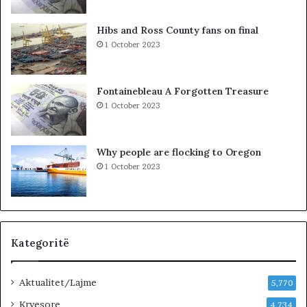
i
t
Hibs and Ross County fans on final
t
1 October 2023
ë
K
o
Fontainebleau A Forgotten Treasure
s
1 October 2023
o
v
ë
Why people are flocking to Oregon
s
1 October 2023
,
V
V
n
u
k
Kategoritë
j
e
Aktualitet/Lajme
p
5,770
e
Kryesore
4,734