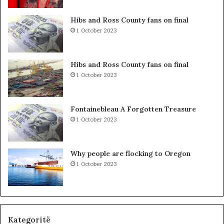
d
n
a
”
Hibs and Ross County fans on final
l
S
1 October 2023
e
u
r
e
i
l
Hibs and Ross County fans on final
t
Ç
1 October 2023
a
e
k
l
i
a
Fontainebleau A Forgotten Treasure
m
1 October 2023
i
n
!
Why people are flocking to Oregon
1 October 2023
Kategoritë