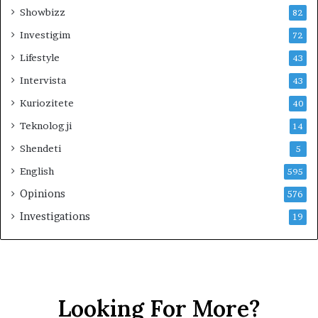
Showbizz
82
Investigim
72
Lifestyle
43
Intervista
43
Kuriozitete
40
Teknologji
14
Shendeti
5
English
595
Opinions
576
Investigations
19
Looking For More?