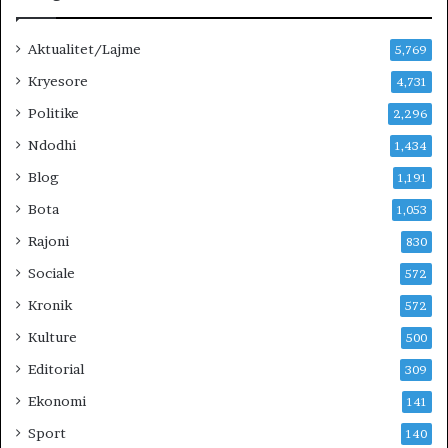
Aktualitet/Lajme
5,769
Kryesore
4,731
Politike
2,296
Ndodhi
1,434
Blog
1,191
Bota
1,053
Rajoni
830
Sociale
572
Kronik
572
Kulture
500
Editorial
309
Ekonomi
141
Sport
140