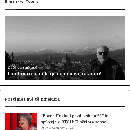
Featured Posts
L
D
a
y
m
f
t
j
u
a
m
l
i
ë
r
p
ë
ë
10 hours më parë
Lamtumirë o mik, që na ndale ritakimin!
o
r
m
“
i
p
k
a
,
d
Postimet më të ndjekura
q
i
ë
t
“Enver Hoxha i pavdekshëm?!” Flet
n
ë
spikerja e RTSH: U përlota sepse…
a
s
n
17 November 2024
i